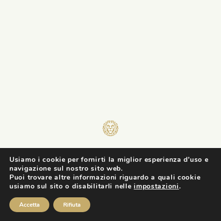
Facebook
Contatti
Cookie Policy
Usiamo i cookie per fornirti la miglior esperienza d'uso e
English
/
Italiano
Press
navigazione sul nostro sito web.
Instagram
Puoi trovare altre informazioni riguardo a quali cookie
Informativa Privacy
usiamo sul sito o disabilitarli nelle
impostazioni
.
Accetta
Rifiuta